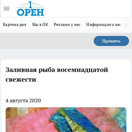
Картина дня
Мы в ОК
Реклама у нас
Информация о нас
Л
Принять
Заливная рыба восемнадцатой
свежести
4 августа 2020