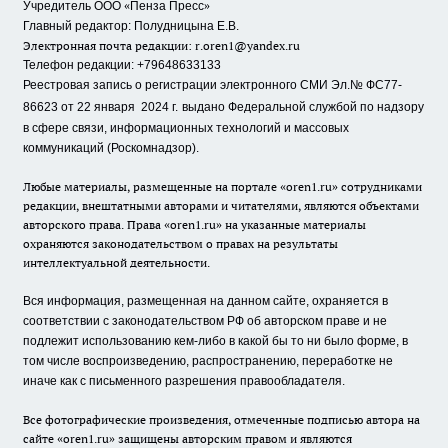
«
»
Учредитель ООО
Пенза Пресс
Главный редактор: Полудницына Е.В.
Электронная почта редакции:
r.oren1@yandex.ru
Телефон редакции: +79648633133
Реестровая запись о регистрации электронного СМИ Эл.№ ФС77-
86623 от 22 января 2024 г.
выдано Федеральной службой по надзору
в сфере связи, информационных технологий и массовых
коммуникаций (Роскомнадзор).
Любые материалы, размещенные на портале «oren1.ru» сотрудниками
редакции, внештатными авторами и читателями, являются объектами
авторского права. Права «oren1.ru» на указанные материалы
охраняются законодательством о правах на результаты
интеллектуальной деятельности.
Вся информация, размещенная на данном сайте, охраняется в
соответствии с законодательством РФ об авторском праве и не
подлежит использованию кем-либо в какой бы то ни было форме, в
том числе воспроизведению, распространению, переработке не
иначе как с письменного разрешения правообладателя.
Все фотографические произведения, отмеченные подписью автора на
сайте «oren1.ru» защищены авторским правом и являются