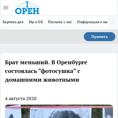
Картина дня
Мы в ОК
Реклама у нас
Информация о нас
Л
Принять
Брат меньший. В Оренбурге
состоялась "фотосушка" с
домашними животными
4 августа 2020