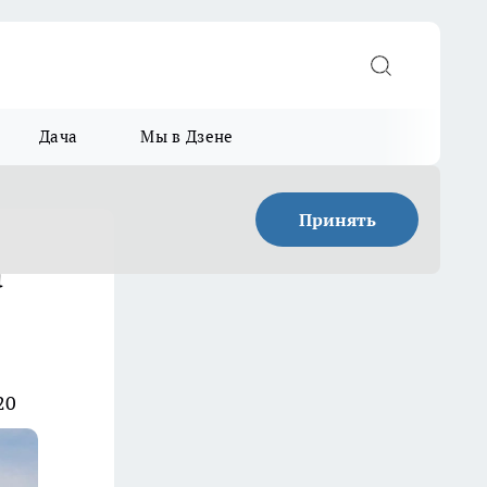
Дача
Мы в Дзене
Принять
а
20