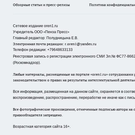
Обзорные статьи и пресс-релизы
Политика конфиденциаль
Сетевое издание oren1.ru
«
»
Учредитель ООО
Пенза Пресс
Главный редактор: Полудницына Е.В.
Электронная почта редакции:
r.oren1@yandex.ru
Телефон редакции: +79648633133
Реестровая запись о регистрации электронного СМИ Эл.№ ФС77-86623
(Роскомнадзор).
Любые материалы, размещенные на портале «oren1.ru» сотрудниками р
законодательством о правах на результаты интеллектуальной деятель
Вся информация, размещенная на данном сайте, охраняется в соответ
воспроизведению, распространению, переработке не иначе как с пи
Все фотографические произведения, отмеченные подписью автора на с
правообладателя запрещено.
Возрастная категория сайта 16+.