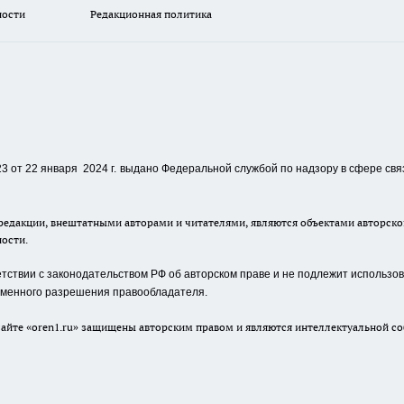
ности
Редакционная политика
 от 22 января 2024 г.
выдано Федеральной службой по надзору в сфере свя
едакции, внештатными авторами и читателями, являются объектами авторског
ности.
ствии с законодательством РФ об авторском праве и не подлежит использова
сьменного разрешения правообладателя.
айте «oren1.ru» защищены авторским правом и являются интеллектуальной со