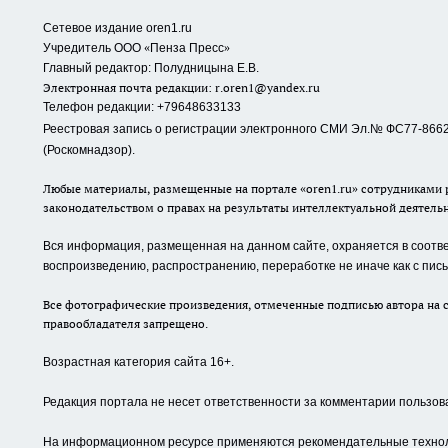
Сетевое издание oren1.ru
«
»
Учредитель ООО
Пенза Пресс
Главный редактор: Полудницына Е.В.
Электронная почта редакции:
r.oren1@yandex.ru
Телефон редакции: +79648633133
Реестровая запись о регистрации электронного СМИ Эл.№ ФС77-86623
(Роскомнадзор).
Любые материалы, размещенные на портале «oren1.ru» сотрудниками р
законодательством о правах на результаты интеллектуальной деятель
Вся информация, размещенная на данном сайте, охраняется в соответ
воспроизведению, распространению, переработке не иначе как с пи
Все фотографические произведения, отмеченные подписью автора на с
правообладателя запрещено.
Возрастная категория сайта 16+.
Редакция портала не несет ответственности за комментарии пользов
На информационном ресурсе применяются рекомендательные техноло