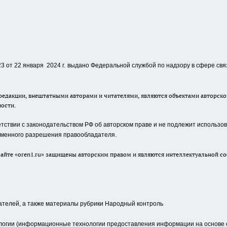
 от 22 января 2024 г.
выдано Федеральной службой по надзору в сфере свя
едакции, внештатными авторами и читателями, являются объектами авторског
ности.
ствии с законодательством РФ об авторском праве и не подлежит использова
сьменного разрешения правообладателя.
айте «oren1.ru» защищены авторским правом и являются интеллектуальной со
ателей, а также материалы рубрики Народный контроль
гии (информационные технологии предоставления информации на основе сб