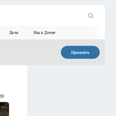
Дача
Мы в Дзене
Принять
20