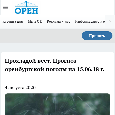
Картина дня
Мы в ОК
Реклама у нас
Информация о нас
Л
Принять
Прохладой веет. Прогноз
оренбургской погоды на 15.06.18 г.
4 августа 2020