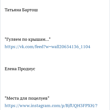
Татьяна Бартош
"Гуляем по крышам..."
https://vk.com/feed?w=wall20634136_1104
Елена Продиус
"Места для поцелуев"
https://www.instagram.com/p/BjfUQH3FPXH/?