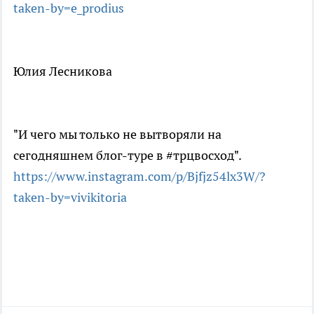
taken-by=e_prodius
Юлия Лесникова
"И чего мы только не вытворяли на
сегодняшнем блог-туре в #трцвосход".
https://www.instagram.com/p/Bjfjz54lx3W/?
taken-by=vivikitoria