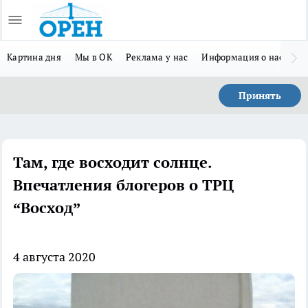
Картина дня
Мы в ОК
Реклама у нас
Информация о нас
Л
Принять
Там, где восходит солнце.
Впечатления блогеров о ТРЦ
“Восход”
4 августа 2020