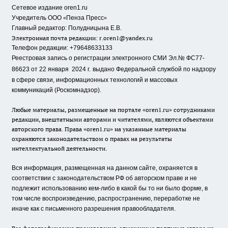
Сетевое издание oren1.ru
«
»
Учредитель ООО
Пенза Пресс
Главный редактор: Полудницына Е.В.
Электронная почта редакции:
r.oren1@yandex.ru
Телефон редакции: +79648633133
Реестровая запись о регистрации электронного СМИ Эл.№ ФС77-
86623 от 22 января 2024 г.
выдано Федеральной службой по надзору
в сфере связи, информационных технологий и массовых
коммуникаций (Роскомнадзор).
Любые материалы, размещенные на портале «oren1.ru» сотрудниками
редакции, внештатными авторами и читателями, являются объектами
авторского права. Права «oren1.ru» на указанные материалы
охраняются законодательством о правах на результаты
интеллектуальной деятельности.
Вся информация, размещенная на данном сайте, охраняется в
соответствии с законодательством РФ об авторском праве и не
подлежит использованию кем-либо в какой бы то ни было форме, в
том числе воспроизведению, распространению, переработке не
иначе как с письменного разрешения правообладателя.