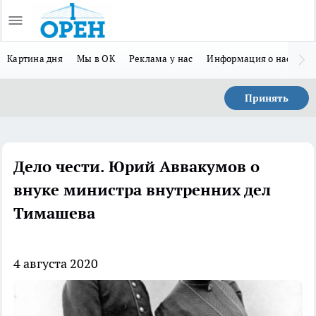
Картина дня
Мы в ОК
Реклама у нас
Информация о нас
Л
Принять
Дело чести. Юрий Аввакумов о
внуке министра внутренних дел
Тимашева
4 августа 2020