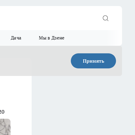
Дача
Мы в Дзене
Принять
20