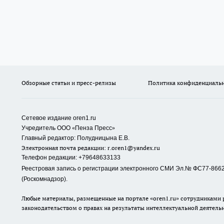
Обзорные статьи и пресс-релизы
Политика конфиденциаль
Сетевое издание oren1.ru
«
»
Учредитель ООО
Пенза Пресс
Главный редактор: Полудницына Е.В.
Электронная почта редакции:
r.oren1@yandex.ru
Телефон редакции: +79648633133
Реестровая запись о регистрации электронного СМИ Эл.№ ФС77-86623
(Роскомнадзор).
Любые материалы, размещенные на портале «oren1.ru» сотрудниками р
законодательством о правах на результаты интеллектуальной деятель