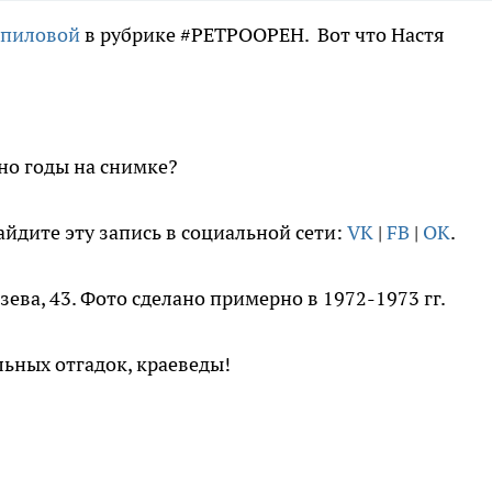
ипиловой
в рубрике #РЕТРООРЕН. Вот что Настя
но годы на снимке?
айдите эту запись в социальной сети:
VK
|
FB
|
OK
.
озева, 43. Фото сделано примерно в 1972-1973 гг.
ьных отгадок, краеведы!