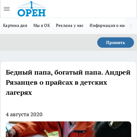
Картина дня
Мы в ОК
Реклама у нас
Информация о нас
Л
Принять
Бедный папа, богатый папа. Андрей
Рязанцев о прайсах в детских
лагерях
4 августа 2020