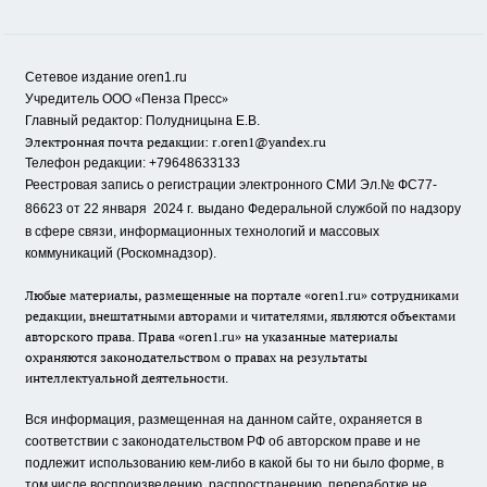
Сетевое издание oren1.ru
«
»
Учредитель ООО
Пенза Пресс
Главный редактор: Полудницына Е.В.
Электронная почта редакции:
r.oren1@yandex.ru
Телефон редакции: +79648633133
Реестровая запись о регистрации электронного СМИ Эл.№ ФС77-
86623 от 22 января 2024 г.
выдано Федеральной службой по надзору
в сфере связи, информационных технологий и массовых
коммуникаций (Роскомнадзор).
Любые материалы, размещенные на портале «oren1.ru» сотрудниками
редакции, внештатными авторами и читателями, являются объектами
авторского права. Права «oren1.ru» на указанные материалы
охраняются законодательством о правах на результаты
интеллектуальной деятельности.
Вся информация, размещенная на данном сайте, охраняется в
соответствии с законодательством РФ об авторском праве и не
подлежит использованию кем-либо в какой бы то ни было форме, в
том числе воспроизведению, распространению, переработке не