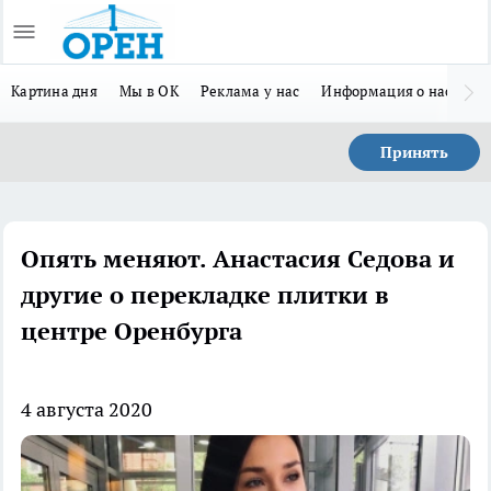
Картина дня
Мы в ОК
Реклама у нас
Информация о нас
Л
Принять
Опять меняют. Анастасия Седова и
другие о перекладке плитки в
центре Оренбурга
4 августа 2020