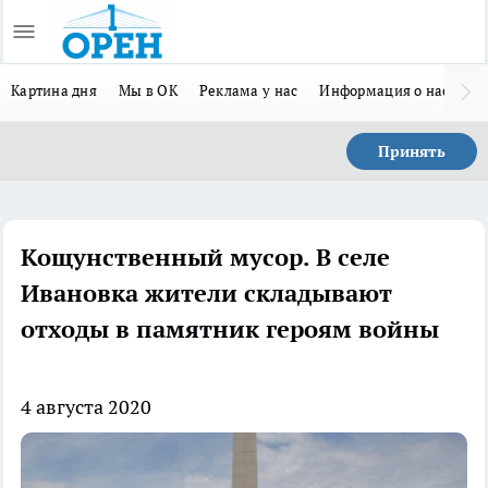
Картина дня
Мы в ОК
Реклама у нас
Информация о нас
Л
Принять
Кощунственный мусор. В селе
Ивановка жители складывают
отходы в памятник героям войны
4 августа 2020