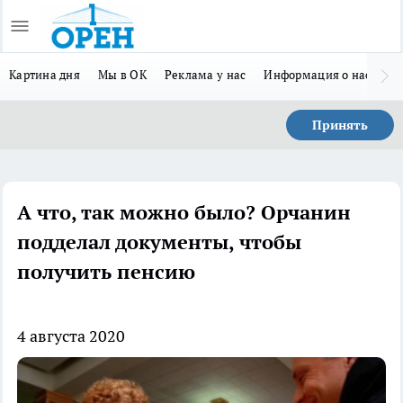
Картина дня
Мы в ОК
Реклама у нас
Информация о нас
Л
Принять
А что, так можно было? Орчанин
подделал документы, чтобы
получить пенсию
4 августа 2020