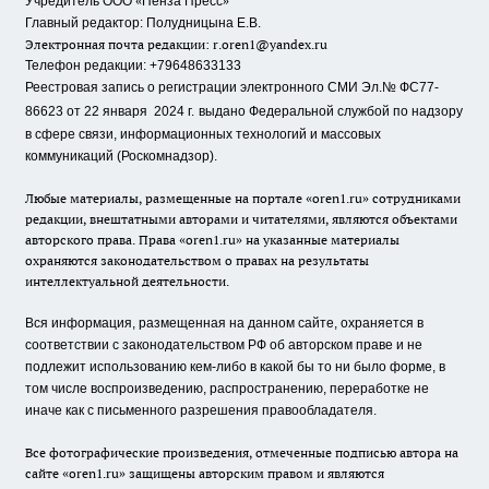
«
»
Учредитель ООО
Пенза Пресс
Главный редактор: Полудницына Е.В.
Электронная почта редакции:
r.oren1@yandex.ru
Телефон редакции: +79648633133
Реестровая запись о регистрации электронного СМИ Эл.№ ФС77-
86623 от 22 января 2024 г.
выдано Федеральной службой по надзору
в сфере связи, информационных технологий и массовых
коммуникаций (Роскомнадзор).
Любые материалы, размещенные на портале «oren1.ru» сотрудниками
редакции, внештатными авторами и читателями, являются объектами
авторского права. Права «oren1.ru» на указанные материалы
охраняются законодательством о правах на результаты
интеллектуальной деятельности.
Вся информация, размещенная на данном сайте, охраняется в
соответствии с законодательством РФ об авторском праве и не
подлежит использованию кем-либо в какой бы то ни было форме, в
том числе воспроизведению, распространению, переработке не
иначе как с письменного разрешения правообладателя.
Все фотографические произведения, отмеченные подписью автора на
сайте «oren1.ru» защищены авторским правом и являются