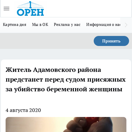
Картина дня
Мы в ОК
Реклама у нас
Информация о нас
Л
Принять
Житель Адамовского района
предстанет перед судом присяжных
за убийство беременной женщины
4 августа 2020