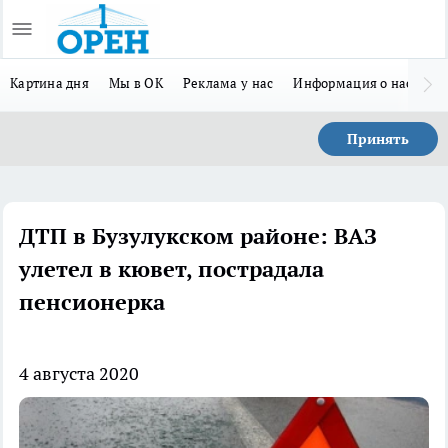
Картина дня
Мы в ОК
Реклама у нас
Информация о нас
Л
Принять
ДТП в Бузулукском районе: ВАЗ
улетел в кювет, пострадала
пенсионерка
4 августа 2020