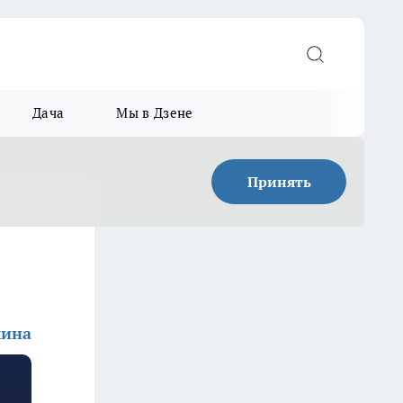
Дача
Мы в Дзене
Принять
мина