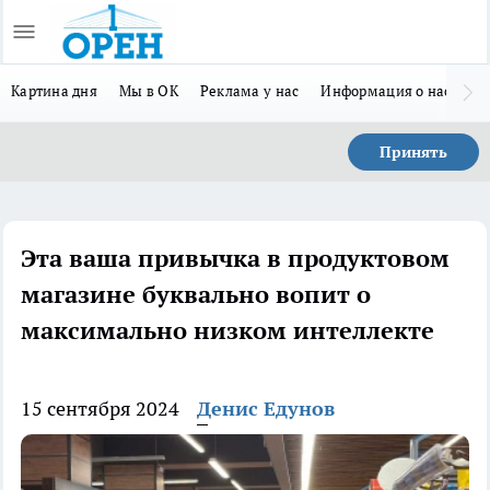
Картина дня
Мы в ОК
Реклама у нас
Информация о нас
Л
Принять
Эта ваша привычка в продуктовом
магазине буквально вопит о
максимально низком интеллекте
15 сентября 2024
Денис Едунов