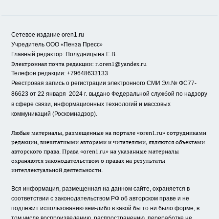
Сетевое издание oren1.ru
«
»
Учредитель ООО
Пенза Пресс
Главный редактор: Полудницына Е.В.
Электронная почта редакции:
r.oren1@yandex.ru
Телефон редакции: +79648633133
Реестровая запись о регистрации электронного СМИ Эл.№ ФС77-
86623 от 22 января 2024 г.
выдано Федеральной службой по надзору
в сфере связи, информационных технологий и массовых
коммуникаций (Роскомнадзор).
Любые материалы, размещенные на портале «oren1.ru» сотрудниками
редакции, внештатными авторами и читателями, являются объектами
авторского права. Права «oren1.ru» на указанные материалы
охраняются законодательством о правах на результаты
интеллектуальной деятельности.
Вся информация, размещенная на данном сайте, охраняется в
соответствии с законодательством РФ об авторском праве и не
подлежит использованию кем-либо в какой бы то ни было форме, в
том числе воспроизведению, распространению, переработке не