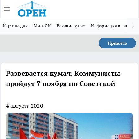
Картина дня
Мы в ОК
Реклама у нас
Информация о нас
Л
Принять
Развевается кумач. Коммунисты
пройдут 7 ноября по Советской
4 августа 2020