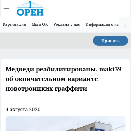
Картина дня
Мы в ОК
Реклама у нас
Информация о нас
Л
Принять
Медведи реабилитированы. maki39
об окончательном варианте
новотроицких граффити
4 августа 2020