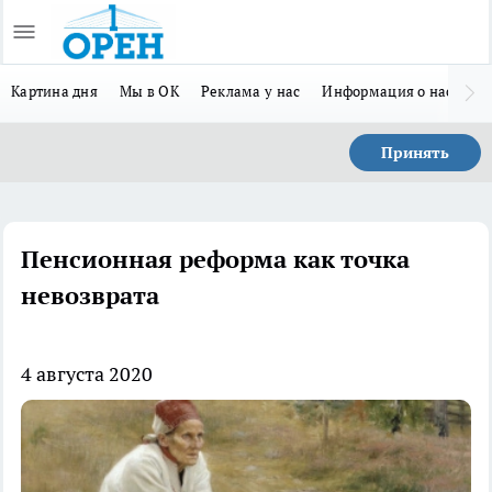
Картина дня
Мы в ОК
Реклама у нас
Информация о нас
Л
Принять
Пенсионная реформа как точка
невозврата
4 августа 2020