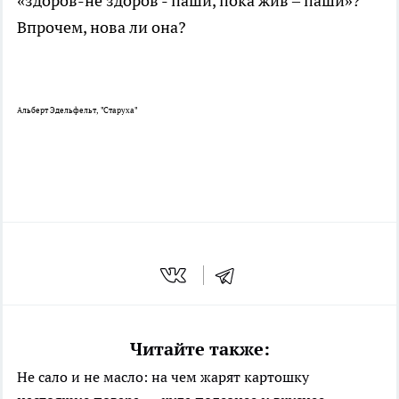
«здоров-не здоров - паши, пока жив – паши»?
Впрочем, нова ли она?
Альберт Эдельфельт, "Старуха"
Читайте также:
Не сало и не масло: на чем жарят картошку