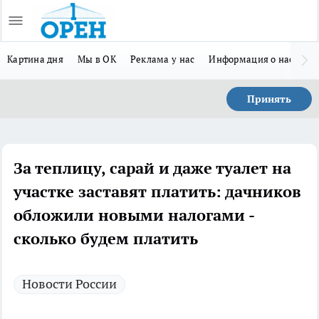
Картина дня
Мы в ОК
Реклама у нас
Информация о нас
Л
Принять
За теплицу, сарай и даже туалет на
участке заставят платить: дачников
обложили новыми налогами -
сколько будем платить
Новости России