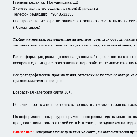
Главный редактор: Полудницына Е.В.
Электронная почта редакции:
r.oren1@yandex.ru
Телефон редакции: +79648633133
Реестровая запись о регистрации электронного СМИ Эл.№ ФС77-86623
(Роскомнадзор).
Любые материалы, размещенные на портале «oren1.ru» сотрудниками р
законодательством о правах на результаты интеллектуальной деятель
Вся информация, размещенная на данном сайте, охраняется в соответ
воспроизведению, распространению, переработке не иначе как с пи
Все фотографические произведения, отмеченные подписью автора на с
правообладателя запрещено.
Возрастная категория сайта 16+.
Редакция портала не несет ответственности за комментарии пользов
На информационном ресурсе применяются рекомендательные техноло
предпочтениям пользователей сети Интернет, находящихся на терри
Внимание!
Совершая любые действия на сайте, вы автоматически при