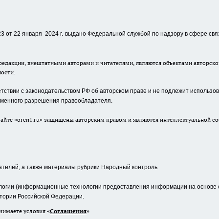
 от 22 января 2024 г.
выдано Федеральной службой по надзору в сфере свя
едакции, внештатными авторами и читателями, являются объектами авторског
ности.
ствии с законодательством РФ об авторском праве и не подлежит использова
сьменного разрешения правообладателя.
айте «oren1.ru» защищены авторским правом и являются интеллектуальной со
ателей, а также материалы рубрики Народный контроль
гии (информационные технологии предоставления информации на основе сб
тории Российской Федерации.
нимаете условия «
Cоглашения
»