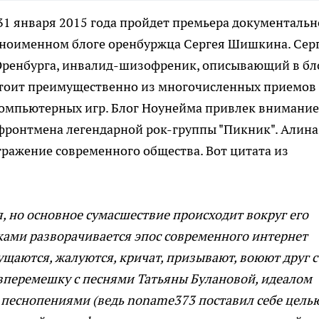
 31 января 2015 года пройдет премьера документальн
одноименном блоге оренбуржца Сергея Шишкина. Сер
Оренбурга, инвалид-шизофреник, описывающий в бл
стоит преимущественно из многочисленных приемов
компьютерных игр. Блог Ноунейма привлек внимание
фронтмена легендарной рок-группы "Пикник". Алина
тражение современного общества. Вот цитата из
, но основное сумасшествие происходит вокруг его
ами разворачивается эпос современного интернет
щаются, жалуются, кричат, призывают, воюют друг с
 вперемешку с песнями Татьяны Булановой, идеалом
 песнопениями (ведь noname373 поставил себе цель