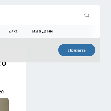
Дача
Мы в Дзене
Принять
го
20