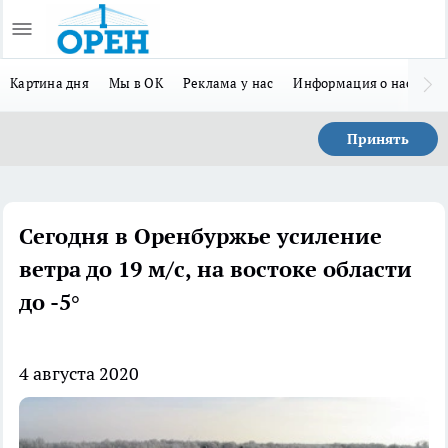
Картина дня
Мы в ОК
Реклама у нас
Информация о нас
Л
Принять
Сегодня в Оренбуржье усиление
ветра до 19 м/с, на востоке области
до -5°
4 августа 2020