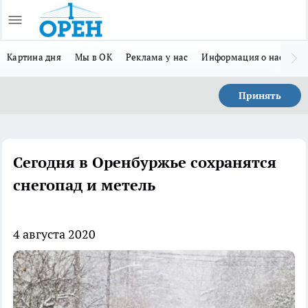
Картина дня
Мы в ОК
Реклама у нас
Информация о нас
Л
Принять
Сегодня в Оренбуржье сохранятся
снегопад и метель
4 августа 2020