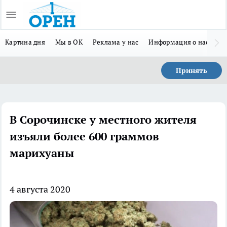
Картина дня
Мы в ОК
Реклама у нас
Информация о нас
Л
Принять
В Сорочинске у местного жителя
изъяли более 600 граммов
марихуаны
4 августа 2020