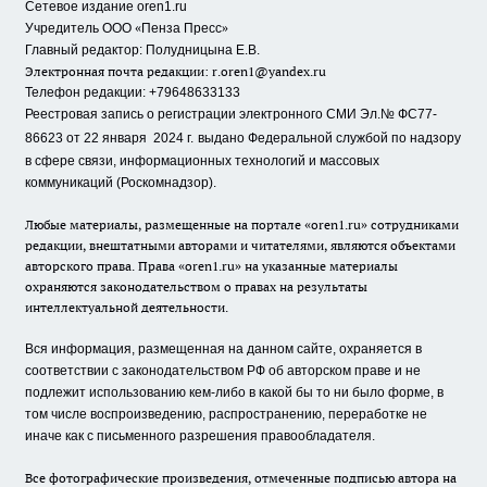
Сетевое издание oren1.ru
«
»
Учредитель ООО
Пенза Пресс
Главный редактор: Полудницына Е.В.
Электронная почта редакции:
r.oren1@yandex.ru
Телефон редакции: +79648633133
Реестровая запись о регистрации электронного СМИ Эл.№ ФС77-
86623 от 22 января 2024 г.
выдано Федеральной службой по надзору
в сфере связи, информационных технологий и массовых
коммуникаций (Роскомнадзор).
Любые материалы, размещенные на портале «oren1.ru» сотрудниками
редакции, внештатными авторами и читателями, являются объектами
авторского права. Права «oren1.ru» на указанные материалы
охраняются законодательством о правах на результаты
интеллектуальной деятельности.
Вся информация, размещенная на данном сайте, охраняется в
соответствии с законодательством РФ об авторском праве и не
подлежит использованию кем-либо в какой бы то ни было форме, в
том числе воспроизведению, распространению, переработке не
иначе как с письменного разрешения правообладателя.
Все фотографические произведения, отмеченные подписью автора на