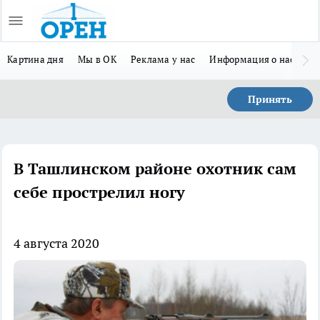
Картина дня
Мы в ОК
Реклама у нас
Информация о нас
Л
Принять
В Ташлинском районе охотник сам
себе прострелил ногу
4 августа 2020