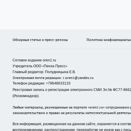
Обзорные статьи и пресс-релизы
Политика конфиденциаль
Сетевое издание oren1.ru
«
»
Учредитель ООО
Пенза Пресс
Главный редактор: Полудницына Е.В.
Электронная почта редакции:
r.oren1@yandex.ru
Телефон редакции: +79648633133
Реестровая запись о регистрации электронного СМИ Эл.№ ФС77-86623
(Роскомнадзор).
Любые материалы, размещенные на портале «oren1.ru» сотрудниками р
законодательством о правах на результаты интеллектуальной деятель
Вся информация, размещенная на данном сайте, охраняется в соответ
воспроизведению, распространению, переработке не иначе как с пи