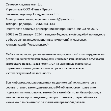
Сетевое издание oren1.ru
«
»
Учредитель ООО
Пенза Пресс
Главный редактор: Полудницына Е.В.
Электронная почта редакции:
r.oren1@yandex.ru
Телефон редакции: +79648633133
Реестровая запись о регистрации электронного СМИ Эл.№ ФС77-
86623 от 22 января 2024 г.
выдано Федеральной службой по надзору
в сфере связи, информационных технологий и массовых
коммуникаций (Роскомнадзор).
Любые материалы, размещенные на портале «oren1.ru» сотрудниками
редакции, внештатными авторами и читателями, являются объектами
авторского права. Права «oren1.ru» на указанные материалы
охраняются законодательством о правах на результаты
интеллектуальной деятельности.
Вся информация, размещенная на данном сайте, охраняется в
соответствии с законодательством РФ об авторском праве и не
подлежит использованию кем-либо в какой бы то ни было форме, в
том числе воспроизведению, распространению, переработке не
иначе как с письменного разрешения правообладателя.