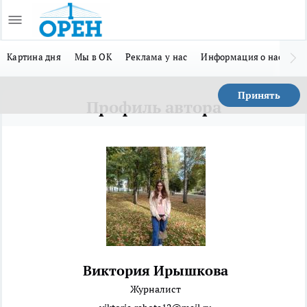
Картина дня
Мы в ОК
Реклама у нас
Информация о нас
Л
Принять
Профиль автора
Виктория Ирышкова
Журналист